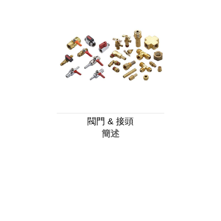
閥門 & 接頭
簡述